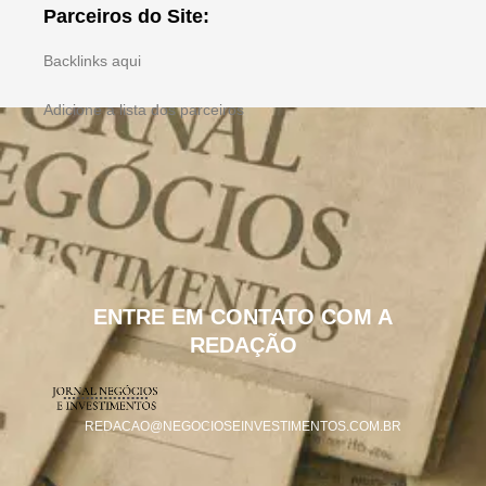
Parceiros do Site:
Backlinks aqui
Adicione a lista dos parceiros
ENTRE EM CONTATO COM A
REDAÇÃO
REDACAO@NEGOCIOSEINVESTIMENTOS.COM.BR