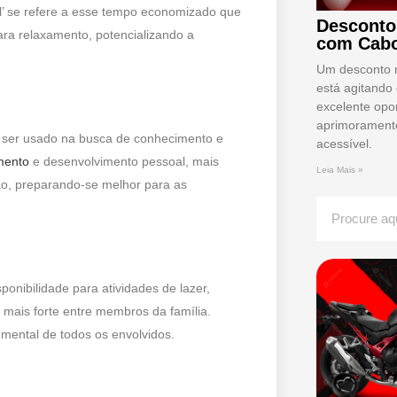
vel’ se refere a esse tempo economizado que
Desconto
ra relaxamento, potencializando a
com Cabo
Um desconto 
está agitando
excelente opo
aprimoramento
a ser usado na busca de conhecimento e
acessível.
mento
e desenvolvimento pessoal, mais
Leia Mais »
ção, preparando-se melhor para as
ponibilidade para atividades de lazer,
is forte entre membros da família.
mental de todos os envolvidos.