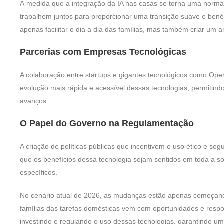
À medida que a integração da IA nas casas se torna uma norma
trabalhem juntos para proporcionar uma transição suave e bené
apenas facilitar o dia a dia das famílias, mas também criar um a
Parcerias com Empresas Tecnológicas
A colaboração entre startups e gigantes tecnológicos como Op
evolução mais rápida e acessível dessas tecnologias, permitind
avanços.
O Papel do Governo na Regulamentação
A criação de políticas públicas que incentivem o uso ético e seg
que os benefícios dessa tecnologia sejam sentidos em toda a s
específicos.
No cenário atual de 2026, as mudanças estão apenas começand
famílias das tarefas domésticas vem com oportunidades e respon
investindo e regulando o uso dessas tecnologias, garantindo um