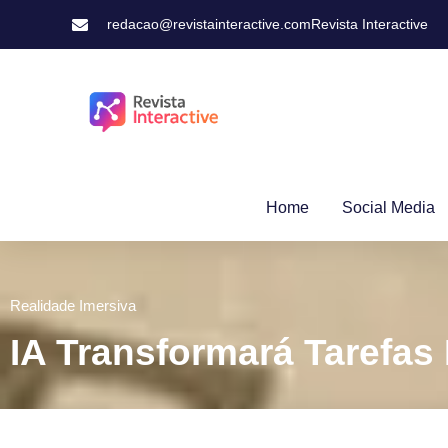
redacao@revistainteractive.com
Revista Interactive
Home
Social Media
Realidade Imersiva
IA Transformará Tarefa