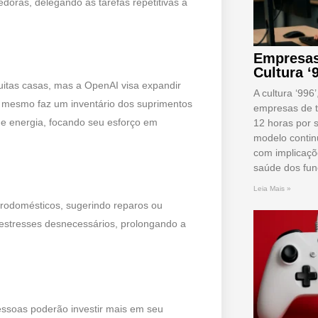
doras, delegando as tarefas repetitivas à
Empresas
Cultura ‘
uitas casas, mas a OpenAI visa expandir
A cultura ‘996
té mesmo faz um inventário dos suprimentos
empresas de t
 e energia, focando seu esforço em
12 horas por 
modelo conti
com implicaçõ
saúde dos fun
Leia Mais »
trodomésticos, sugerindo reparos ou
e estresses desnecessários, prolongando a
ssoas poderão investir mais em seu