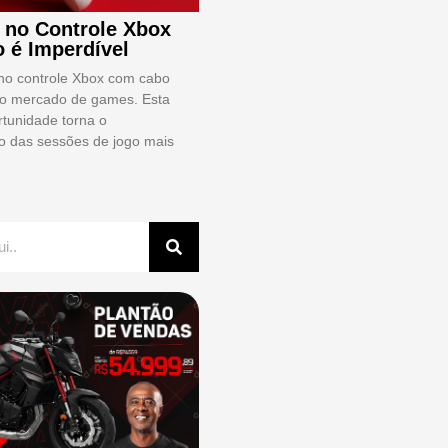
 no Controle Xbox
 é Imperdível
no controle Xbox com cabo
 o mercado de games. Esta
rtunidade torna o
 das sessões de jogo mais