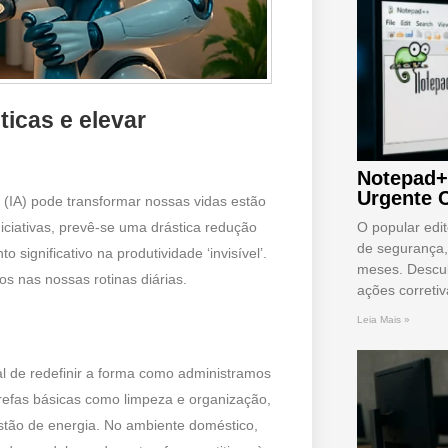
ticas e elevar
Notepad+
Urgente 
al (IA) pode transformar nossas vidas estão
O popular edi
ciativas, prevê-se uma drástica redução
de segurança,
ignificativo na produtividade ‘invisível’.
meses. Descub
os nas nossas rotinas diárias.
ações correti
Leia Mais »
al de redefinir a forma como administramos
refas básicas como limpeza e organização,
tão de energia. No ambiente doméstico,