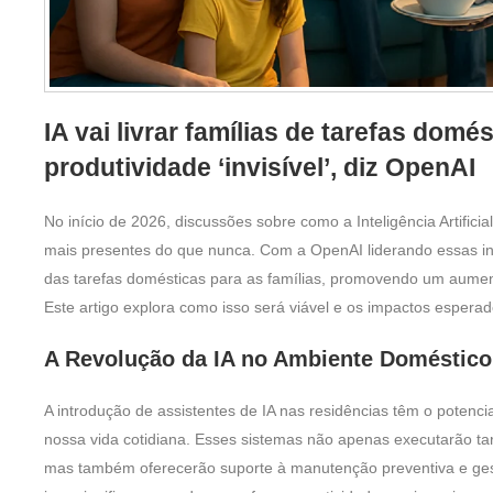
IA vai livrar famílias de tarefas domés
produtividade ‘invisível’, diz OpenAI
No início de 2026, discussões sobre como a Inteligência Artifici
mais presentes do que nunca. Com a OpenAI liderando essas ini
das tarefas domésticas para as famílias, promovendo um aumento s
Este artigo explora como isso será viável e os impactos esperad
A Revolução da IA no Ambiente Doméstico
A introdução de assistentes de IA nas residências têm o potenci
nossa vida cotidiana. Esses sistemas não apenas executarão ta
mas também oferecerão suporte à manutenção preventiva e ges