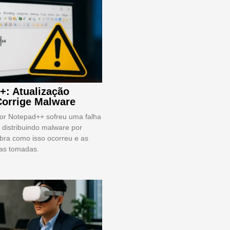
+: Atualização
Corrige Malware
tor Notepad++ sofreu uma falha
 distribuindo malware por
ra como isso ocorreu e as
vas tomadas.