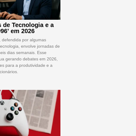
 de Tecnologia e a
996’ em 2026
’, defendida por algumas
ecnologia, envolve jornadas de
seis dias semanais. Esse
nua gerando debates em 2026,
es para a produtividade e a
cionários.