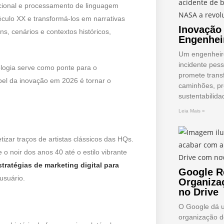
cional e processamento de linguagem
éculo XX e transformá-los em narrativas
Inovação
s, cenários e contextos históricos,
Engenhei
Um engenheir
incidente pes
ologia serve como ponte para o
promete transf
pel da inovação em 2026 é tornar o
caminhões, p
sustentabilida
Leia Mais »
zar traços de artistas clássicos das HQs.
e o noir dos anos 40 até o estilo vibrante
tratégias de marketing digital para
Google R
usuário.
Organiza
no Drive
O Google dá 
organização 