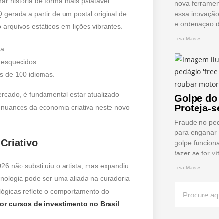
ar história de forma mais palatável.
nova ferramen
erada a partir de um postal original de
essa inovação
e ordenação 
arquivos estáticos em lições vibrantes.
Leia Mais »
va.
s esquecidos.
s de 100 idiomas.
cado, é fundamental estar atualizado
Golpe do 
Proteja-s
 nuances da economia criativa neste novo
Fraude no pedá
para enganar 
Criativo
golpe funcion
fazer se for ví
26 não substituiu o artista, mas expandiu
Leia Mais »
nologia pode ser uma aliada na curadoria
nológicas reflete o comportamento do
or cursos de investimento no Brasil