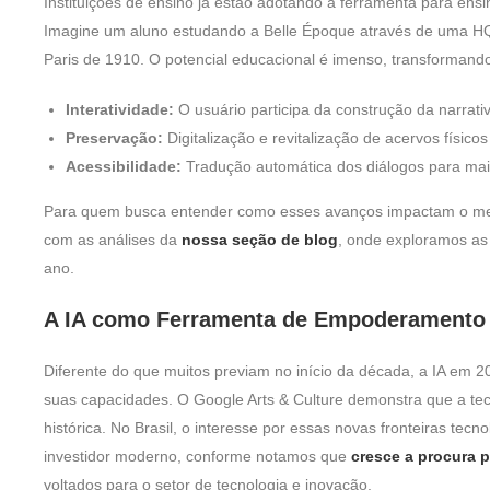
Instituições de ensino já estão adotando a ferramenta para ensin
Imagine um aluno estudando a Belle Époque através de uma HQ g
Paris de 1910. O potencial educacional é imenso, transformando 
Interatividade:
O usuário participa da construção da narrati
Preservação:
Digitalização e revitalização de acervos físico
Acessibilidade:
Tradução automática dos diálogos para mai
Para quem busca entender como esses avanços impactam o mer
com as análises da
nossa seção de blog
, onde exploramos as
ano.
A IA como Ferramenta de Empoderamento 
Diferente do que muitos previam no início da década, a IA em 20
suas capacidades. O Google Arts & Culture demonstra que a tec
histórica. No Brasil, o interesse por essas novas fronteiras tec
investidor moderno, conforme notamos que
cresce a procura p
voltados para o setor de tecnologia e inovação.