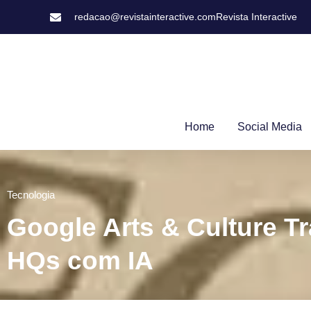
redacao@revistainteractive.com
Revista Interactive
Home
Social Media
Tecnologia
Google Arts & Culture T
HQs com IA