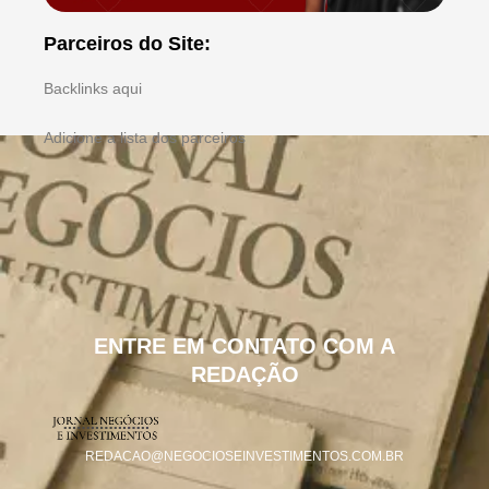
Parceiros do Site:
Backlinks aqui
Adicione a lista dos parceiros
ENTRE EM CONTATO COM A
REDAÇÃO
REDACAO@NEGOCIOSEINVESTIMENTOS.COM.BR