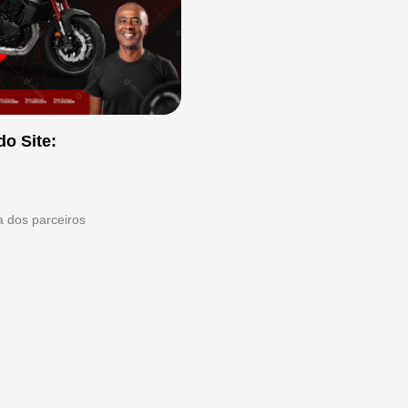
do Site:
ta dos parceiros