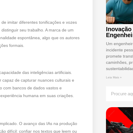
 de imitar diferentes tonificações e vozes
Inovação
 distinguir seu trabalho. A marca de um
Engenhei
sonalidade espontânea, algo que os autores
Um engenheir
ões formais.
incidente pes
promete transf
caminhões, p
sustentabilida
acidade das inteligências artificiais.
Leia Mais »
r capaz de capturar nuances culturais e
mo com bancos de dados vastos e
a experiência humana em suas criações.
 complicado. O avanço das IAs na produção
 difícil: confiar nos textos que leem ou