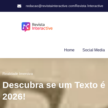
redacao@revistainteractive.com
Revista Interactive
Home
Social Media
Realidade Imersiva
Descubra se um Texto é
2026!