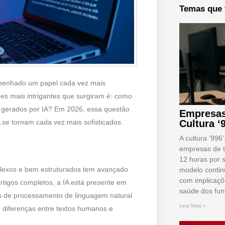
Temas que 
sempenhado um papel cada vez mais
es mais intrigantes que surgiram é: como
s gerados por IA? Em 2026, essa questão
Empresas
Cultura ‘
 se tornam cada vez mais sofisticados.
A cultura ‘996
empresas de t
12 horas por 
mplexos e bem estruturados tem avançado
modelo conti
com implicaçõ
rtigos completos, a IA está presente em
saúde dos fun
as de processamento de linguagem natural
Leia Mais »
r diferenças entre textos humanos e