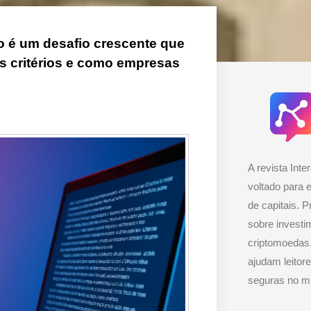
no é um desafio crescente que
os critérios e como empresas
A revista Inter
voltado para 
de capitais. P
sobre investi
criptomoedas,
ajudam leitor
seguras no mu