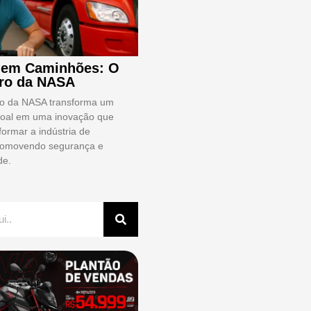
 em Caminhões: O
ro da NASA
o da NASA transforma um
soal em uma inovação que
ormar a indústria de
romovendo segurança e
de.