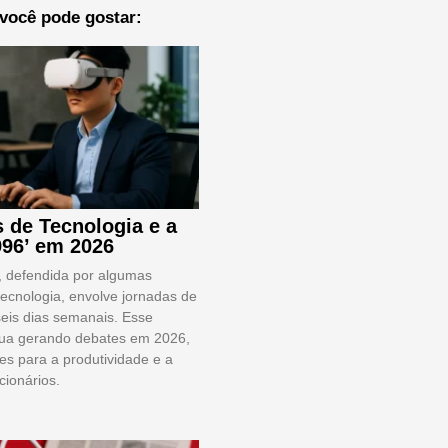
você pode gostar:
 de Tecnologia e a
996’ em 2026
’, defendida por algumas
ecnologia, envolve jornadas de
seis dias semanais. Esse
nua gerando debates em 2026,
es para a produtividade e a
cionários.