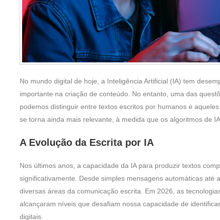
No mundo digital de hoje, a Inteligência Artificial (IA) tem de
importante na criação de conteúdo. No entanto, uma das questõ
podemos distinguir entre textos escritos por humanos e aquele
se torna ainda mais relevante, à medida que os algoritmos de IA
A Evolução da Escrita por IA
Nos últimos anos, a capacidade da IA para produzir textos co
significativamente. Desde simples mensagens automáticas até a
diversas áreas da comunicação escrita. Em 2026, as tecnologi
alcançaram níveis que desafiam nossa capacidade de identifica
digitais.