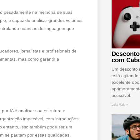
do pesadamente na melhoria de suas
plo, é capaz de analisar grandes volumes
controlando nuances de linguagem que
cadores, jornalistas e profissionais de
Desconto
amentas, mas como garantir a
com Cabo
Um desconto 
está agitando
excelente opo
aprimoramento
acessível.
Leia Mais »
 por IA é analisar sua estrutura e
rganização impecável, com introduções
No entanto, isso também pode ser um
ém se pautam por essas qualidades.