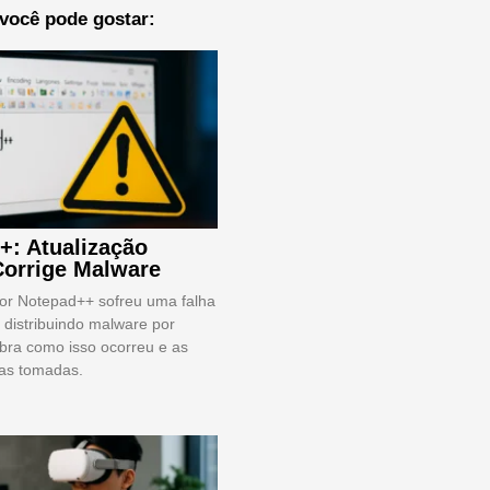
você pode gostar:
+: Atualização
Corrige Malware
tor Notepad++ sofreu uma falha
 distribuindo malware por
ra como isso ocorreu e as
vas tomadas.