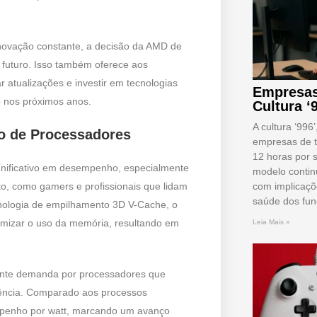
 inovação constante, a decisão da AMD de
 futuro. Isso também oferece aos
 atualizações e investir em tecnologias
Empresas
 nos próximos anos.
Cultura ‘
A cultura ‘996
o de Processadores
empresas de t
12 horas por 
gnificativo em desempenho, especialmente
modelo conti
, como gamers e profissionais que lidam
com implicaçõ
saúde dos fun
nologia de empilhamento 3D V-Cache, o
imizar o uso da memória, resultando em
Leia Mais »
ente demanda por processadores que
iência. Comparado aos processos
mpenho por watt, marcando um avanço