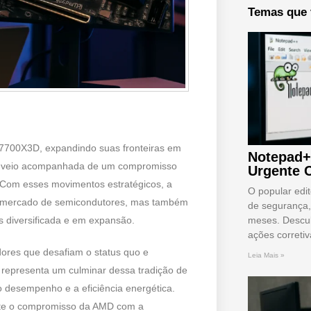
Temas que 
7700X3D, expandindo suas fronteiras em
Notepad+
de veio acompanhada de um compromisso
Urgente 
. Com esses movimentos estratégicos, a
O popular edi
no mercado de semicondutores, mas também
de segurança,
meses. Descub
 diversificada e em expansão.
ações correti
dores que desafiam o status quo e
Leia Mais »
representa um culminar dessa tradição de
 desempenho e a eficiência energética.
lete o compromisso da AMD com a