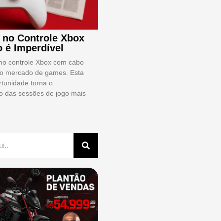
 no Controle Xbox
 é Imperdível
no controle Xbox com cabo
 o mercado de games. Esta
rtunidade torna o
 das sessões de jogo mais