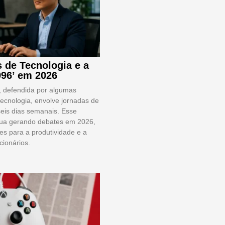
 de Tecnologia e a
996’ em 2026
’, defendida por algumas
ecnologia, envolve jornadas de
seis dias semanais. Esse
nua gerando debates em 2026,
es para a produtividade e a
cionários.