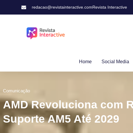
redacao@revistainteractive.com
Revista Interactive
Home
Social Media
Comunicação
AMD Revoluciona com R
Suporte AM5 Até 2029