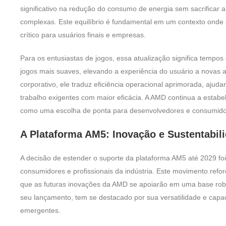
significativo na redução do consumo de energia sem sacrificar 
complexas. Este equilíbrio é fundamental em um contexto onde a
crítico para usuários finais e empresas.
Para os entusiastas de jogos, essa atualização significa temp
jogos mais suaves, elevando a experiência do usuário a novas 
corporativo, ele traduz eficiência operacional aprimorada, aju
trabalho exigentes com maior eficácia. A AMD continua a estabel
como uma escolha de ponta para desenvolvedores e consumido
A Plataforma AM5: Inovação e Sustentabil
A decisão de estender o suporte da plataforma AM5 até 2029 fo
consumidores e profissionais da indústria. Este movimento refo
que as futuras inovações da AMD se apoiarão em uma base robu
seu lançamento, tem se destacado por sua versatilidade e capa
emergentes.