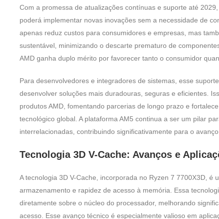
Com a promessa de atualizações contínuas e suporte até 2029,
poderá implementar novas inovações sem a necessidade de con
apenas reduz custos para consumidores e empresas, mas tam
sustentável, minimizando o descarte prematuro de componentes 
AMD ganha duplo mérito por favorecer tanto o consumidor quan
Para desenvolvedores e integradores de sistemas, esse suporte
desenvolver soluções mais duradouras, seguras e eficientes. I
produtos AMD, fomentando parcerias de longo prazo e fortalec
tecnológico global. A plataforma AM5 continua a ser um pilar pa
interrelacionadas, contribuindo significativamente para o avanço 
Tecnologia 3D V-Cache: Avanços e Aplica
A tecnologia 3D V-Cache, incorporada no Ryzen 7 7700X3D, é 
armazenamento e rapidez de acesso à memória. Essa tecnologi
diretamente sobre o núcleo do processador, melhorando significa
acesso. Esse avanço técnico é especialmente valioso em aplic