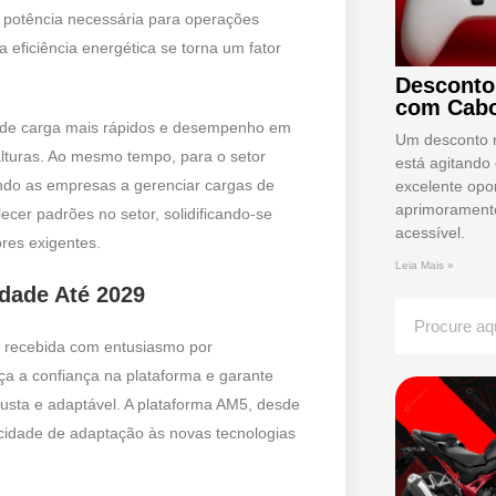
a potência necessária para operações
 eficiência energética se torna um fator
Desconto
com Cabo
os de carga mais rápidos e desempenho em
Um desconto 
alturas. Ao mesmo tempo, para o setor
está agitando
dando as empresas a gerenciar cargas de
excelente opo
aprimoramento
ecer padrões no setor, solidificando-se
acessível.
res exigentes.
Leia Mais »
idade Até 2029
i recebida com entusiasmo por
rça a confiança na plataforma e garante
sta e adaptável. A plataforma AM5, desde
cidade de adaptação às novas tecnologias