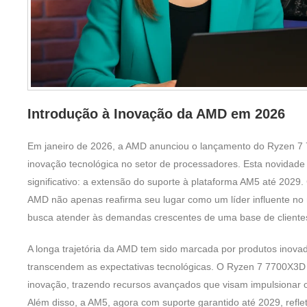
Introdução à Inovação da AMD em 2026
Em janeiro de 2026, a AMD anunciou o lançamento do Ryzen 7 
inovação tecnológica no setor de processadores. Esta novida
significativo: a extensão do suporte à plataforma AM5 até 2029
AMD não apenas reafirma seu lugar como um líder influente 
busca atender às demandas crescentes de uma base de clientes
A longa trajetória da AMD tem sido marcada por produtos inova
transcendem as expectativas tecnológicas. O Ryzen 7 7700X3D 
inovação, trazendo recursos avançados que visam impulsionar o
Além disso, a AM5, agora com suporte garantido até 2029, ref