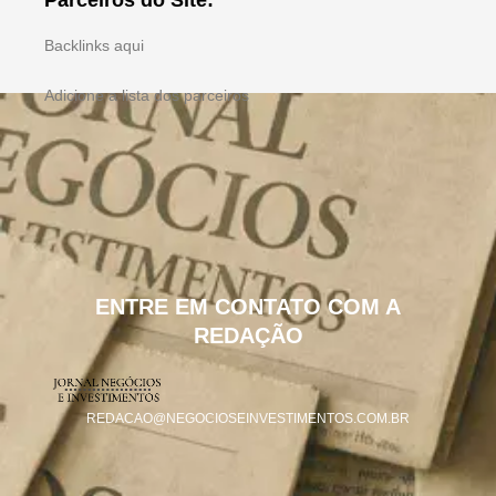
Parceiros do Site:
Backlinks aqui
Adicione a lista dos parceiros
ENTRE EM CONTATO COM A
REDAÇÃO
REDACAO@NEGOCIOSEINVESTIMENTOS.COM.BR